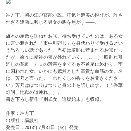
冲方丁、初の江戸官能小説。狂気と艶美の悦びが、許さ
れざる逢瀬に興じる男女の胸を焦がす――。
旗本の屋敷を訪ねたお咲。待ち受けていたのは、ある女
に言い渡された「市中引廻し」を身代わりで受けるとい
う恐ろしい話であった。当初は羞恥に苛まれるお咲だっ
たが、徐々に精神の箍が外れていく……。（「咲乱れ引
廻しの花道」）夫の殺害を企てるも不首尾に終わり、牢
に囚われた女。いかにも嫣然とした高貴な血筋の女。名
は、芳乃と言った。「わたくしの香りをお聞きくださ
い」芳乃はぽつりぽつりと身の上を話し出す。（「香華
灯明、地獄の道連れ」）。
書き下ろし新作『別式女、追腹始末』も収録。
作家：冲方丁
出版社：講談社
発売日：2018年7月31日（火）発売