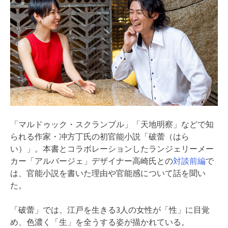
「マルドゥック・スクランブル」「天地明察」などで知
られる作家・冲方丁氏の初官能小説「破蕾（はら
い）」。本書とコラボレーションしたランジェリーメー
カー「アルバージェ」デザイナー高崎氏との
対談前編
で
は、官能小説を書いた理由や官能感について話を聞い
た。
「破蕾」では、江戸を生きる3人の女性が「性」に目覚
め、色濃く「生」を全うする姿が描かれている。