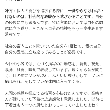
冲方：個人の喜びを追求する際に、
一番やらなければい
けないのは、社会的な経験から遠ざかることです
。自分
の経験に立ち返るんです。特に官能においては自分の肉
体に立ち返り、そこから自分の精神をもう一度生み直す
過程です。
社会の言うことを聞いていた自分を1度捨て、素の自分、
自分の五感に立ち返ってみることが必要です。
今回の小説では、近づく描写の距離感を、聴覚、視覚、
嗅覚、触覚、味覚で表現しています。遠くから音が聞こ
え、目の前にソレが現れ、ふといい香りがして、ソレに
触れられ、そしてソレが体内に入ってくる。
人間の感覚を掻立てる描写を心掛けたんですが、高崎さ
んが話していた下着の皮膚感覚も意識しました。以前に
下着はもう一つの肌だとおっしゃっていましたよね？