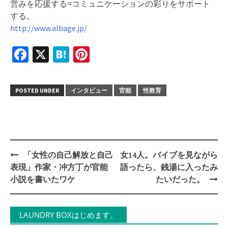
営みを応援する=コミュニケーションの彩りをサポート
する。
http://www.albage.jp/
Facebook
X
Hatena
Pinterest
POSTED UNDER
インタビュー
官能
性教育
Post
「女性の自己解放と自己
女14人。バイブを見ながら
navigation
表現」作家・冲方丁が官能
語ったら、銭湯に入ったみ
小説を書いたワケ
たいだった。
LAUNDRY BOXはじめます。