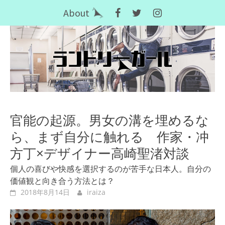
Skip
About
to
content
官能の起源。男女の溝を埋めるな
ら、まず自分に触れる 作家・冲
方丁×デザイナー高崎聖渚対談
個人の喜びや快感を選択するのが苦手な日本人。自分の
価値観と向き合う方法とは？
2018年8月14日
iraiza