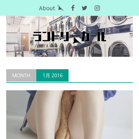
Skip
About
to
content
MONTH
1月 2016